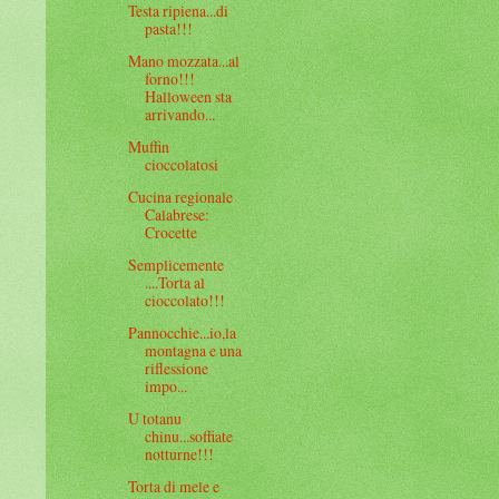
Testa ripiena...di
pasta!!!
Mano mozzata...al
forno!!!
Halloween sta
arrivando...
Muffin
cioccolatosi
Cucina regionale
Calabrese:
Crocette
Semplicemente
....Torta al
cioccolato!!!
Pannocchie...io,la
montagna e una
riflessione
impo...
U totanu
chinu...soffiate
notturne!!!
Torta di mele e