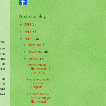
Archivio blog
2014
(2)
►
2013
(67)
►
2012
(168)
▼
care
dicembre
(7)
►
n so
novembre
(10)
►
tico
stra
ottobre
(13)
▼
e un
Buona festa di
oria
Halloween!!! Il
mio menù...
d un
Cucina regionale
Calabrese:
e il
Crispeddi
bera
tuga
Un cuore trafitto...
La mia torta per
Halloween!!!