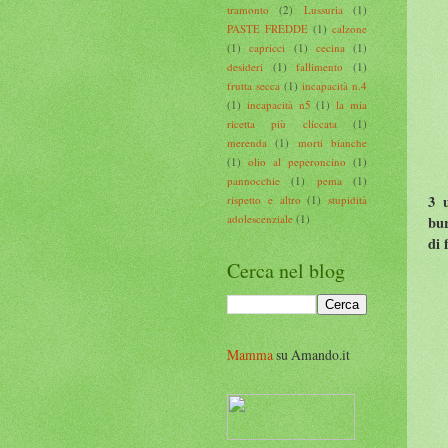
tramonto
(2)
Lussuria
(1)
PASTE FREDDE
(1)
calzone
(1)
capricci
(1)
cecina
(1)
desideri
(1)
fallimento
(1)
frutta secca
(1)
incapacità n.4
(1)
incapacità n5
(1)
la mia
ricetta più cliccata
(1)
merenda
(1)
morti bianche
(1)
olio al peperoncino
(1)
pannocchie
(1)
pema
(1)
3 u
rispetto e altro
(1)
stupidità
adolescenziale
(1)
bur
di 
Cerca nel blog
Mamma
su Amando.it