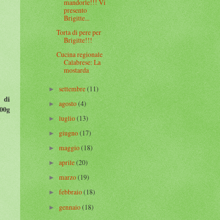
mandorle!!! Vi
presento
Brigitte...
Torta di pere per
Brigitte!!!
Cucina regionale
Calabrese: La
mostarda
settembre
(11)
►
g di
agosto
(4)
►
300g
luglio
(13)
►
giugno
(17)
►
maggio
(18)
►
aprile
(20)
►
marzo
(19)
►
febbraio
(18)
►
gennaio
(18)
►