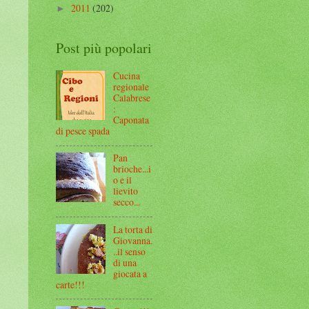
2011
(202)
►
Post più popolari
Cucina
regionale
Calabrese
:
Caponata
di pesce spada
Pan
brioche...i
o e il
lievito
secco...
La torta di
Giovanna.
..il senso
di una
giocata a
carte!!!