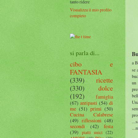
tanto ridere
Visualizza il mio profilo
completo
si parla di...
Bu
cibo e
a B
se 
FANTASIA
buc
(339)
ricette
un 
(330)
dolce
pre
(192)
bel
famiglia
Una
(67)
antipasti
(54)
di
me
(51)
primi
(50)
sem
Cucina Calabrese
pro
(49)
riflessioni
(48)
...
secondi
(42)
festa
...
(39)
piatti unici
(22)