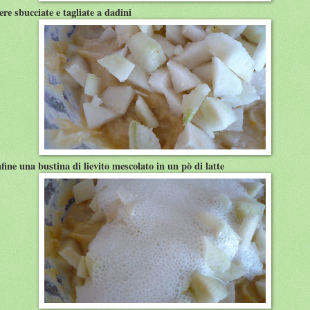
ere sbucciate e tagliate a dadini
nfine una bustina di lievito mescolato in un pò di latte