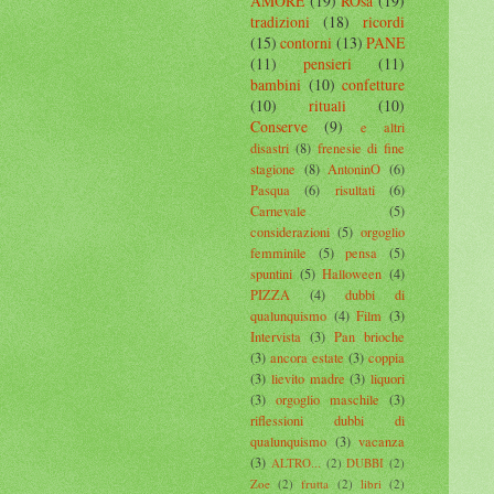
AMORE
(19)
ROsa
(19)
tradizioni
(18)
ricordi
(15)
contorni
(13)
PANE
(11)
pensieri
(11)
bambini
(10)
confetture
(10)
rituali
(10)
Conserve
(9)
e altri
disastri
(8)
frenesie di fine
stagione
(8)
AntoninO
(6)
Pasqua
(6)
risultati
(6)
Carnevale
(5)
considerazioni
(5)
orgoglio
femminile
(5)
pensa
(5)
spuntini
(5)
Halloween
(4)
PIZZA
(4)
dubbi di
qualunquismo
(4)
Film
(3)
Intervista
(3)
Pan brioche
(3)
ancora estate
(3)
coppia
(3)
lievito madre
(3)
liquori
(3)
orgoglio maschile
(3)
riflessioni dubbi di
qualunquismo
(3)
vacanza
(3)
ALTRO...
(2)
DUBBI
(2)
Zoe
(2)
frutta
(2)
libri
(2)