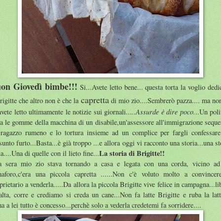
on Giovedì bimbe!!!
Si...Avete letto bene... questa torta la voglio dedi
capretta
rigitte che altro non è che la
di mio zio....Sembrerò pazza.... ma no
..Assurde è dire poco.
avete letto ultimamente le notizie sui giornali...
..Un poli
a le gomme della macchina di un disabile,un'assessore all'immigrazione seque
ragazzo rumeno e lo tortura insieme ad un complice per fargli confessar
sunto furto...Basta...è già troppo ...e allora oggi vi racconto una storia...una st
La storia di Brigitte!!
la....Una di quelle con il lieto fine...
 sera mio zio stava tornando a casa e legata con una corda, vicino a
aforo,c'era una piccola capretta ......Non c'è voluto molto a convincer
prietario a venderla.....Da allora la piccola Brigitte vive felice in campagna...li
salta, corre e crediamo si creda un cane...Non fa latte Brigitte e ruba la lat
ma a lei tutto è concesso...perchè solo a vederla credetemi fa sorridere....