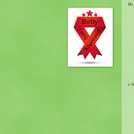
Ho 
e i