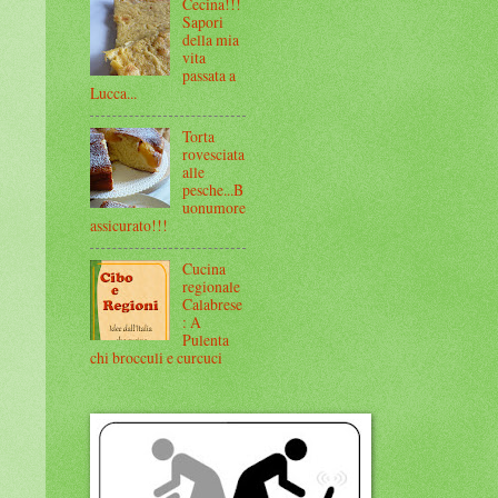
Cecina!!!
Sapori
della mia
vita
passata a
Lucca...
Torta
rovesciata
alle
pesche...B
uonumore
assicurato!!!
Cucina
regionale
Calabrese
: A
Pulenta
chi brocculi e curcuci